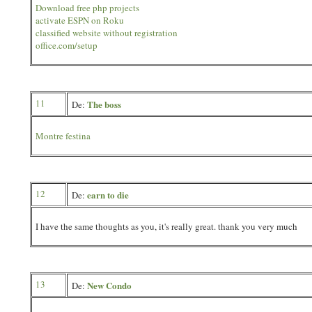
Download free php projects
activate ESPN on Roku
classified website without registration
office.com/setup
11
The boss
De:
Montre festina
12
earn to die
De:
I have the same thoughts as you, it's really great. thank you very much
13
New Condo
De: