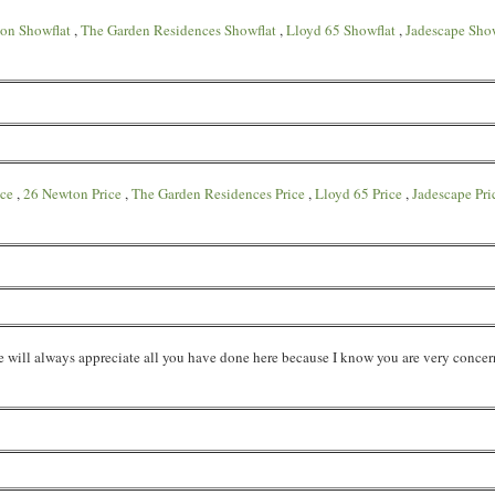
on Showflat
,
The Garden Residences Showflat
,
Lloyd 65 Showflat
,
Jadescape Show
ice
,
26 Newton Price
,
The Garden Residences Price
,
Lloyd 65 Price
,
Jadescape Pri
 will always appreciate all you have done here because I know you are very concer