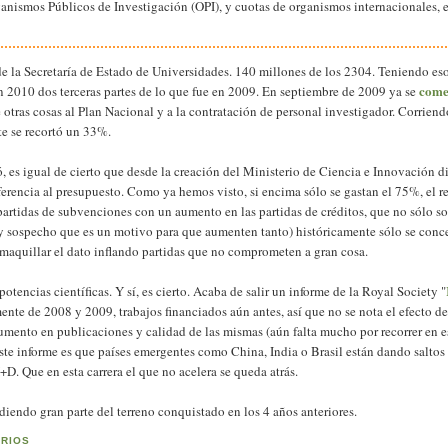
ganismos Públicos de Investigación (OPI), y cuotas de organismos internacionales, e
 de la Secretaría de Estado de Universidades. 140 millones de los 2304. Teniendo eso
come
n 2010 dos terceras partes de lo que fue en 2009. En septiembre de 2009 ya se
 otras cosas al Plan Nacional y a la contratación de personal investigador. Corrien
te se recortó un 33%.
icó, es igual de cierto que desde la creación del Ministerio de Ciencia e Innovación 
eferencia al presupuesto. Como ya hemos visto, si encima sólo se gastan el 75%, el r
artidas de subvenciones con un aumento en las partidas de créditos, que no sólo so
 y sospecho que es un motivo para que aumenten tanto) históricamente sólo se conc
e maquillar el dato inflando partidas que no comprometen a gran cosa.
encias científicas. Y sí, es cierto. Acaba de salir un informe de la Royal Society "
nte de 2008 y 2009, trabajos financiados aún antes, así que no se nota el efecto de 
umento en publicaciones y calidad de las mismas (aún falta mucho por recorrer en e
 este informe es que países emergentes como China, India o Brasil están dando saltos
D. Que en esta carrera el que no acelera se queda atrás.
iendo gran parte del terreno conquistado en los 4 años anteriores.
ARIOS