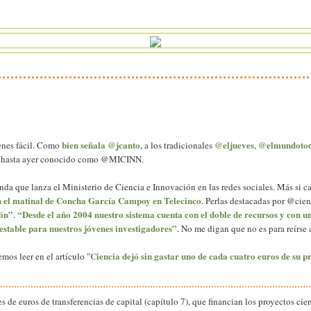
bien señala @jcanto
@eljueves
@elmundoto
ienes fácil. Como
, a los tradicionales
,
, hasta ayer conocido como @MICINN.
anda que lanza el Ministerio de Ciencia e Innovación en las redes sociales. Más si 
 el matinal de Concha García Campoy en Telecinco
. Perlas destacadas por @cie
ión”
“Desde el año 2004 nuestro sistema cuenta con el doble de recursos y con 
.
stable para nuestros jóvenes investigadores”
. No me digan que no es para reírse
Ciencia dejó sin gastar uno de cada cuatro euros de su p
mos leer en el artículo "
e euros de transferencias de capital (capítulo 7), que financian los proyectos cien