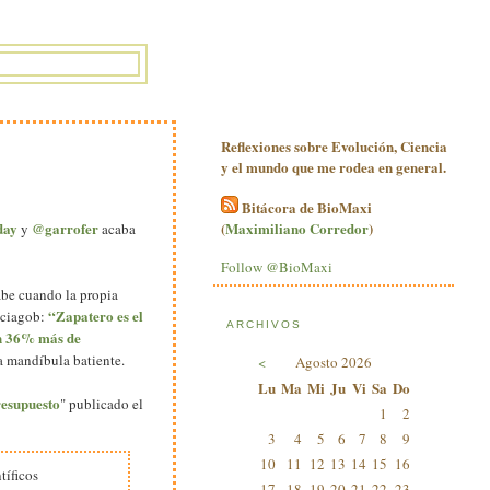
Reflexiones sobre Evolución, Ciencia
y el mundo que me rodea en general.
Bitácora de BioMaxi
day
@garrofer
(
Maximiliano Corredor
)
y
acaba
Follow @BioMaxi
cabe cuando la propia
“Zapatero es el
nciagob:
ARCHIVOS
un 36% más de
 a mandíbula batiente.
<
Agosto 2026
Lu
Ma
Mi
Ju
Vi
Sa
Do
resupuesto
" publicado el
1
2
3
4
5
6
7
8
9
10
11
12
13
14
15
16
tíficos
17
18
19
20
21
22
23