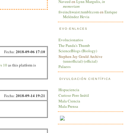
Naveed
en
Lynn Margulis,
in
memoriam
fiveinchwaist.tumblr.com
en
Enrique
Meléndez Hevia
EVO-ENLACES
Evolucionarios
The Panda's Thumb
ScienceBlogs (Biology)
2018-09-06 17:10
Fecha:
Stephen Jay Gould Archive
(unnofficial)
(official)
ws 10
as this platform is
Palaeos
DIVULGACIÓN CIENTÍFICA
Hispaciencia
Curioso Pero Inútil
2018-09-14 19:21
Fecha:
Mala Ciencia
Mala Prensa