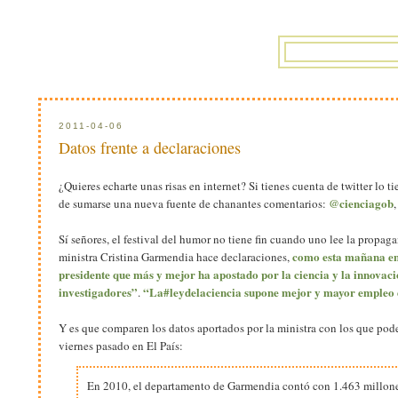
2011-04-06
Datos frente a declaraciones
¿Quieres echarte unas risas en internet? Si tienes cuenta de twitter lo t
@cienciagob
de sumarse una nueva fuente de chanantes comentarios:
Sí señores, el festival del humor no tiene fin cuando uno lee la propag
como esta mañana en
ministra Cristina Garmendia hace declaraciones,
presidente que más y mejor ha apostado por la ciencia y la innovac
investigadores”
“La#leydelaciencia supone mejor y mayor empleo e
.
Y es que comparen los datos aportados por la ministra con los que pode
viernes pasado en El País:
En 2010, el departamento de Garmendia contó con 1.463 millones d