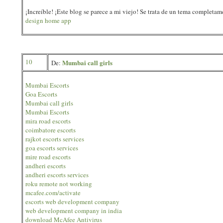
¡Increíble! ¡Este blog se parece a mi viejo! Se trata de un tema completa
design home app
10
Mumbai call girls
De:
Mumbai Escorts
Goa Escorts
Mumbai call girls
Mumbai Escorts
mira road escorts
coimbatore escorts
rajkot escorts services
goa escorts services
mire road escorts
andheri escorts
andheri escorts services
roku remote not working
mcafee.com/activate
escorts web development company
web development company in india
download McAfee Antivirus