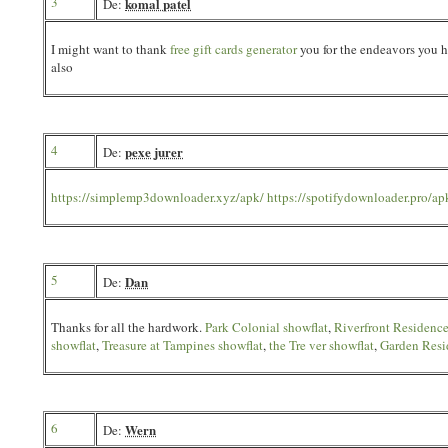
3
komal patel
De:
I might want to thank
free gift cards generator
you for the endeavors you h
also
4
pexe jurer
De:
https://simplemp3downloader.xyz/apk/
https://spotifydownloader.pro/ap
5
Dan
De:
Thanks for all the hardwork.
Park Colonial showflat
,
Riverfront Residence
showflat
,
Treasure at Tampines showflat
,
the Tre ver showflat
,
Garden Resi
6
Wern
De: