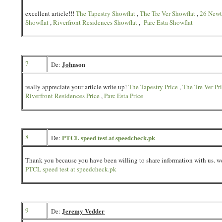
excellent article!!!
The Tapestry Showflat
,
The Tre Ver Showflat
,
26 Newt
Showflat
,
Riverfront Residences Showflat
,
Parc Esta Showflat
7
Johnson
De:
really appreciate your article write up!
The Tapestry Price
,
The Tre Ver Pr
Riverfront Residences Price
,
Parc Esta Price
8
PTCL speed test at speedcheck.pk
De:
Thank you because you have been willing to share information with us. we
PTCL speed test at speedcheck.pk
9
Jeremy Vedder
De: