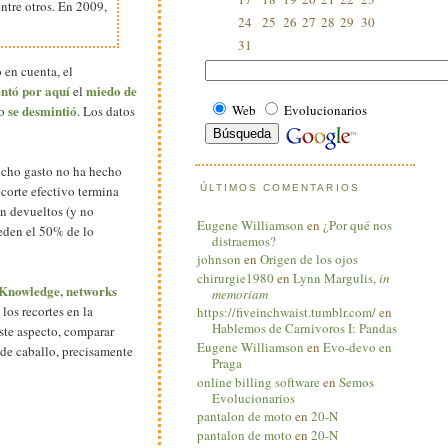
ntre otros. En 2009,
24
25
26
27
28
29
30
31
 en cuenta, el
ntó por aquí
miedo de
el
se desmintió
Web
Evolucionarios
do
. Los datos
dicho gasto no ha hecho
ecorte efectivo termina
ÚLTIMOS COMENTARIOS
n devueltos (y no
Eugene Williamson
en
¿Por qué nos
eden el 50% de lo
distraemos?
johnson
en
Origen de los ojos
chirurgie1980
en
Lynn Margulis,
in
Knowledge, networks
memoriam
los recortes en la
https://fiveinchwaist.tumblr.com/
en
Hablemos de Carnivoros I: Pandas
ste aspecto, comparar
Eugene Williamson
en
Evo-devo en
 de caballo, precisamente
Praga
online billing software
en
Semos
Evolucionarios
pantalon de moto
en
20-N
pantalon de moto
en
20-N