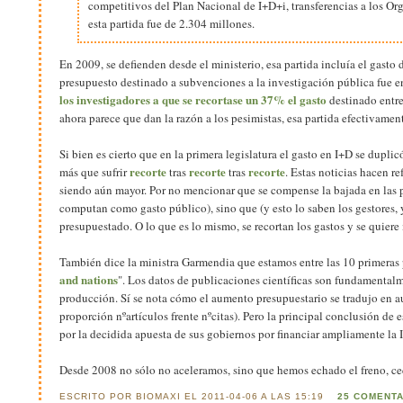
competitivos del Plan Nacional de I+D+i, transferencias a los Or
esta partida fue de 2.304 millones.
En 2009, se defienden desde el ministerio, esa partida incluía el gasto
presupuesto destinado a subvenciones a la investigación pública fue e
los investigadores a que se recortase un 37% el gasto
destinado entre
ahora parece que dan la razón a los pesimistas, esa partida efectivamen
Si bien es cierto que en la primera legislatura el gasto en I+D se dupl
recorte
recorte
recorte
más que sufrir
tras
tras
. Estas noticias hacen r
siendo aún mayor. Por no mencionar que se compense la bajada en las p
computan como gasto público), sino que (y esto lo saben los gestores,
presupuestado. O lo que es lo mismo, se recortan los gastos y se quier
También dice la ministra Garmendia que estamos entre las 10 primeras pot
and nations
". Los datos de publicaciones científicas son fundamentalme
producción. Sí se nota cómo el aumento presupuestario se tradujo en a
proporción nºartículos frente nºcitas). Pero la principal conclusión de
por la decidida apuesta de sus gobiernos por financiar ampliamente la I+
Desde 2008 no sólo no aceleramos, sino que hemos echado el freno, ced
ESCRITO POR BIOMAXI EL 2011-04-06 A LAS 15:19
25 COMENT