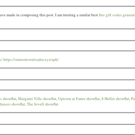
ave made in composing this post. I am trusting a similar best
free gift codes generat
k/
https://statusdownloader.xyz/apk/
s showflat
,
Margaret Ville showflat
,
Uptown at Farrer showflat
,
8 Hullet showflat
,
Pa
dences showflat
,
The Jovell showflat