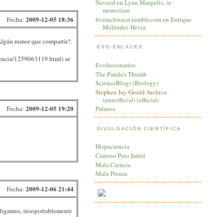
Naveed
en
Lynn Margulis,
in
memoriam
2009-12-05 18:36
fiveinchwaist.tumblr.com
en
Enrique
Fecha:
Meléndez Hevia
¿Algún rumor que compartir?.
EVO-ENLACES
iencia/1259063119.html) se
Evolucionarios
The Panda's Thumb
ScienceBlogs (Biology)
Stephen Jay Gould Archive
(unnofficial)
(official)
2009-12-05 19:20
Fecha:
Palaeos
DIVULGACIÓN CIENTÍFICA
Hispaciencia
Curioso Pero Inútil
Mala Ciencia
Mala Prensa
2009-12-06 21:44
Fecha:
o, digamos, insoportablemente