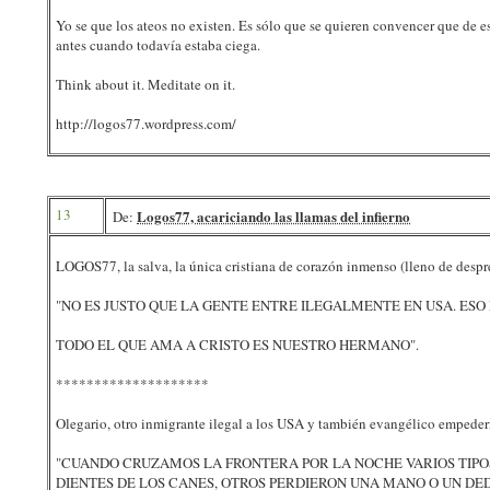
Yo se que los ateos no existen. Es sólo que se quieren convencer que de 
antes cuando todavía estaba ciega.
Think about it. Meditate on it.
http://logos77.wordpress.com/
13
Logos77, acariciando las llamas del infierno
De:
LOGOS77, la salva, la única cristiana de corazón inmenso (lleno de despreci
"NO ES JUSTO QUE LA GENTE ENTRE ILEGALMENTE EN USA. ESO 
TODO EL QUE AMA A CRISTO ES NUESTRO HERMANO".
********************
Olegario, otro inmigrante ilegal a los USA y también evangélico empedern
"CUANDO CRUZAMOS LA FRONTERA POR LA NOCHE VARIOS TIPO
DIENTES DE LOS CANES, OTROS PERDIERON UNA MANO O UN DE