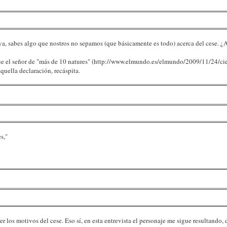
tiva, sabes algo que nostros no sepamos (que básicamente es todo) acerca del cese. 
que el señor de "más de 10 natures" (http://www.elmundo.es/elmundo/2009/11/24/c
aquella declaración, recáspita.
s,"
ber los motivos del cese. Eso sí, en esta entrevista el personaje me sigue resultand