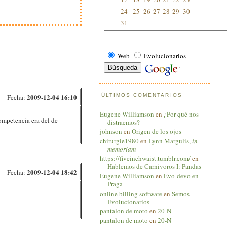
24
25
26
27
28
29
30
31
Web
Evolucionarios
ÚLTIMOS COMENTARIOS
2009-12-04 16:10
Fecha:
Eugene Williamson
en
¿Por qué nos
competencia era del de
distraemos?
johnson
en
Origen de los ojos
chirurgie1980
en
Lynn Margulis,
in
memoriam
https://fiveinchwaist.tumblr.com/
en
Hablemos de Carnivoros I: Pandas
2009-12-04 18:42
Fecha:
Eugene Williamson
en
Evo-devo en
Praga
online billing software
en
Semos
Evolucionarios
pantalon de moto
en
20-N
pantalon de moto
en
20-N