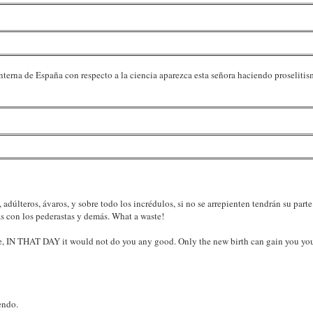
interna de España con respecto a la ciencia aparezca esta señora haciendo proselitis
dúlteros, ávaros, y sobre todo los incrédulos, si no se arrepienten tendrán su parte
ías con los pederastas y demás. What a waste!
ize, IN THAT DAY it would not do you any good. Only the new birth can gain you you
endo.