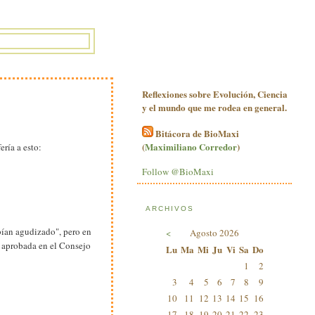
Reflexiones sobre Evolución, Ciencia
y el mundo que me rodea en general.
Bitácora de BioMaxi
(
Maximiliano Corredor
)
ería a esto:
Follow @BioMaxi
ARCHIVOS
bían agudizado", pero en
<
Agosto 2026
n aprobada en el Consejo
Lu
Ma
Mi
Ju
Vi
Sa
Do
1
2
3
4
5
6
7
8
9
10
11
12
13
14
15
16
17
18
19
20
21
22
23