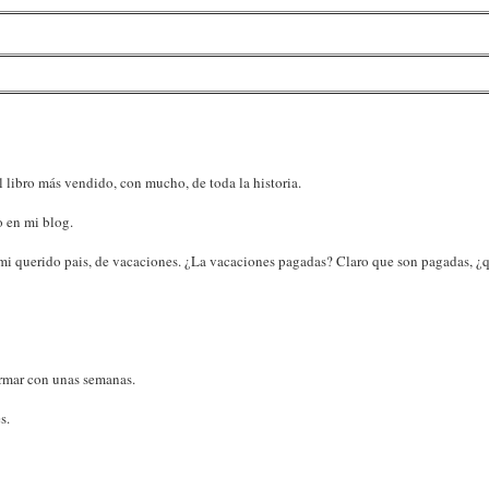
el libro más vendido, con mucho, de toda la historia.
o en mi blog.
mi querido pais, de vacaciones. ¿La vacaciones pagadas? Claro que son pagadas, ¿q
ormar con unas semanas.
s.