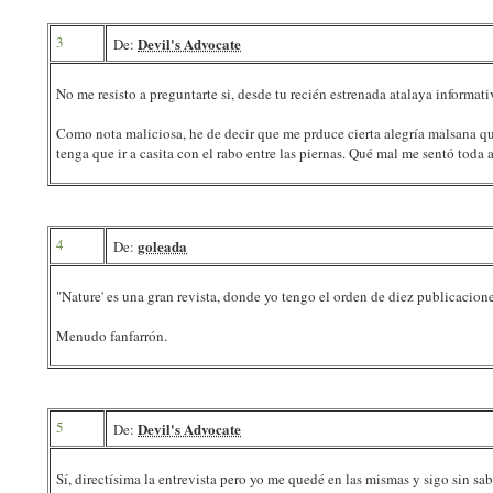
3
Devil's Advocate
De:
No me resisto a preguntarte si, desde tu recién estrenada atalaya informa
Como nota maliciosa, he de decir que me prduce cierta alegría malsana 
tenga que ir a casita con el rabo entre las piernas. Qué mal me sentó toda 
4
goleada
De:
"Nature' es una gran revista, donde yo tengo el orden de diez publicacione
Menudo fanfarrón.
5
Devil's Advocate
De:
Sí, directísima la entrevista pero yo me quedé en las mismas y sigo sin sa