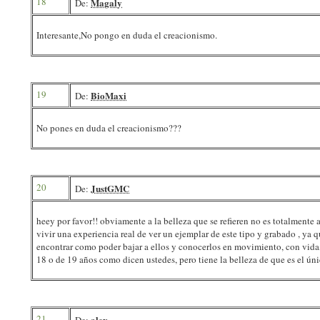
18
Magaly
De:
Interesante,No pongo en duda el creacionismo.
19
BioMaxi
De:
No pones en duda el creacionismo???
20
JustGMC
De:
heey por favor!! obviamente a la belleza que se refieren no es totalmente
vivir una experiencia real de ver un ejemplar de este tipo y grabado , ya 
encontrar como poder bajar a ellos y conocerlos en movimiento, con vida,
18 o de 19 años como dicen ustedes, pero tiene la belleza de que es el ún
21
alex