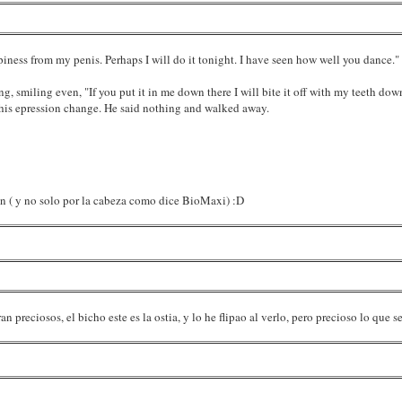
piness from my penis. Perhaps I will do it tonight. I have seen how well you dance."
, smiling even, "If you put it in me down there I will bite it off with my teeth down 
 his epression change. He said nothing and walked away.
on ( y no solo por la cabeza como dice BioMaxi) :D
preciosos, el bicho este es la ostia, y lo he flipao al verlo, pero precioso lo que se