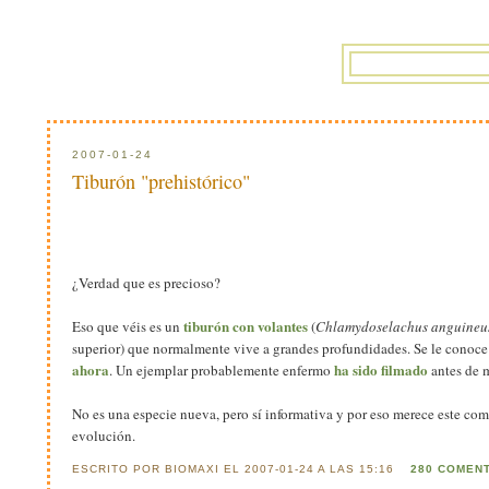
2007-01-24
Tiburón "prehistórico"
¿Verdad que es precioso?
tiburón con volantes
Eso que véis es un
(
Chlamydoselachus anguineu
superior) que normalmente vive a grandes profundidades. Se le conoce
ahora
ha sido filmado
. Un ejemplar probablemente enfermo
antes de m
No es una especie nueva, pero sí informativa y por eso merece este com
evolución.
ESCRITO POR BIOMAXI EL 2007-01-24 A LAS 15:16
280 COMEN