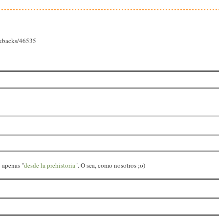
ackbacks/46535
 apenas "
desde la prehistoria
". O sea, como nosotros ;o)