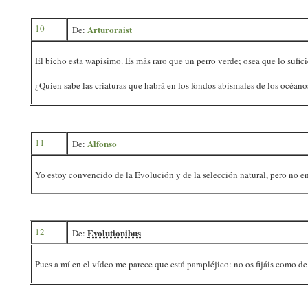
10
Arturoraist
De:
El bicho esta wapísimo. Es más raro que un perro verde; osea que lo sufic
¿Quien sabe las criaturas que habrá en los fondos abismales de los océano
11
Alfonso
De:
Yo estoy convencido de la Evolución y de la selección natural, pero no e
12
Evolutionibus
De:
Pues a mí en el vídeo me parece que está parapléjico: no os fijáis como d