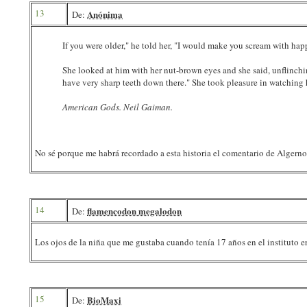
13
Anónima
De:
If you were older," he told her, "I would make you scream with hap
She looked at him with her nut-brown eyes and she said, unflinching
have very sharp teeth down there." She took pleasure in watching
American Gods. Neil Gaiman.
No sé porque me habrá recordado a esta historia el comentario de Algern
14
flamencodon megalodon
De:
Los ojos de la niña que me gustaba cuando tenía 17 años en el instituto eran 
15
BioMaxi
De: