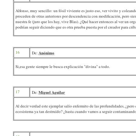
Alfonso, muy sencillo: un fósil viviente es justo eso, ver vivito y coleand
proceden de otras anteriores por descendencia con modificación, pero siem
nuestra fe (juro que los hay, vive Blas). ¿Qué hacer entonces al ver un o
podrían seguir diciendo que es otra prueba puesta por el creador para cribar
16
Anónimo
De:
Si,esa gente siempre le busca explicación "divina" a todo.
17
Miguel Aguilar
De:
Al decir verdad este ejemplar salío enfermito de las profundidades, ¿pero 
ecosistema ya tan destruído? ¿hasta cuando vamos a seguir contaminand