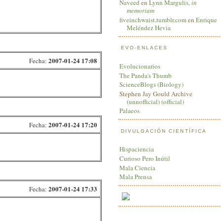
Naveed
en
Lynn Margulis,
in
memoriam
fiveinchwaist.tumblr.com
en
Enrique
Meléndez Hevia
EVO-ENLACES
2007-01-24 17:08
Fecha:
Evolucionarios
The Panda's Thumb
ScienceBlogs (Biology)
Stephen Jay Gould Archive
(unnofficial)
(official)
Palaeos
2007-01-24 17:20
Fecha:
DIVULGACIÓN CIENTÍFICA
Hispaciencia
Curioso Pero Inútil
Mala Ciencia
Mala Prensa
2007-01-24 17:33
Fecha: