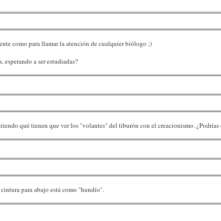
iente como para llamar la atención de cualquier biólogo ;)
s, esperando a ser estudiadas?
ntiendo qué tienen que ver los "volantes" del tiburón con el creacionismo. ¿Podrías
e cintura para abajo está como "hundío".