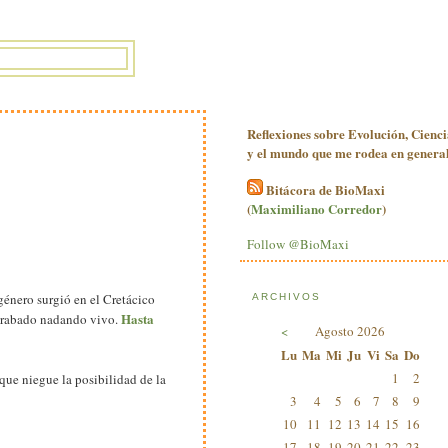
Reflexiones sobre Evolución, Cienci
y el mundo que me rodea en general
Bitácora de BioMaxi
(
Maximiliano Corredor
)
Follow @BioMaxi
 género surgió en el Cretácico
ARCHIVOS
Hasta
 grabado nadando vivo.
<
Agosto 2026
Lu
Ma
Mi
Ju
Vi
Sa
Do
1
2
que niegue la posibilidad de la
3
4
5
6
7
8
9
10
11
12
13
14
15
16
17
18
19
20
21
22
23