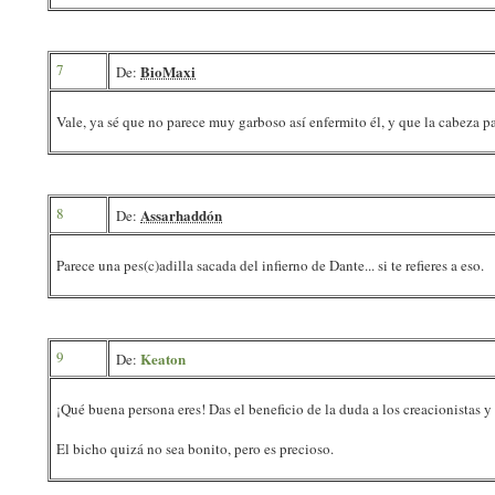
7
BioMaxi
De:
Vale, ya sé que no parece muy garboso así enfermito él, y que la cabeza p
8
Assarhaddón
De:
Parece una pes(c)adilla sacada del infierno de Dante... si te refieres a eso.
9
Keaton
De:
¡Qué buena persona eres! Das el beneficio de la duda a los creacionistas y 
El bicho quizá no sea bonito, pero es precioso.