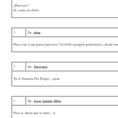
¿Precioso?
Sí, como un dolor.
4
sting
De:
Pues a mi si me parece precioso. Un bello ejemplar prehistórico, desde lu
5
Algernon
De:
Yo lo llamaría Pez Príapo... ejem.
6
Assar-jajajaj- ddón
De:
Pues sí, ahora que lo miro... sí.