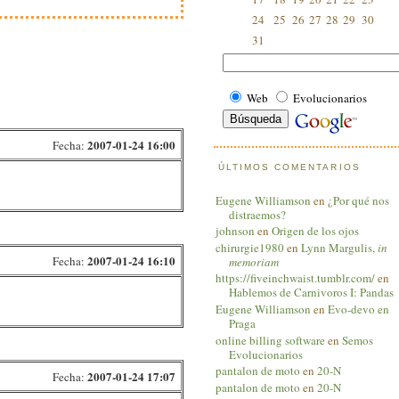
24
25
26
27
28
29
30
31
Web
Evolucionarios
2007-01-24 16:00
Fecha:
ÚLTIMOS COMENTARIOS
Eugene Williamson
en
¿Por qué nos
distraemos?
johnson
en
Origen de los ojos
chirurgie1980
en
Lynn Margulis,
in
2007-01-24 16:10
Fecha:
memoriam
https://fiveinchwaist.tumblr.com/
en
Hablemos de Carnivoros I: Pandas
Eugene Williamson
en
Evo-devo en
Praga
online billing software
en
Semos
Evolucionarios
pantalon de moto
en
20-N
2007-01-24 17:07
Fecha:
pantalon de moto
en
20-N