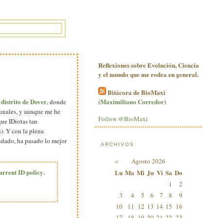
Reflexiones sobre Evolución, Ciencia
y el mundo que me rodea en general.
Bitácora de BioMaxi
 distrito de Dover
(
Maximiliano Corredor
)
, donde
ibunales, y aunque me he
Follow @BioMaxi
que IDiotas tan
). Y con la plena
ondado, ha pasado lo mejor
ARCHIVOS
<
Agosto 2026
urrent ID policy
.
Lu
Ma
Mi
Ju
Vi
Sa
Do
1
2
3
4
5
6
7
8
9
10
11
12
13
14
15
16
17
18
19
20
21
22
23