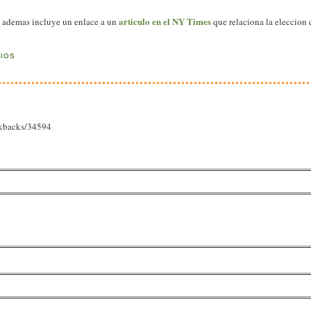
articulo en el NY Times
 y ademas incluye un enlace a un
que relaciona la eleccion c
RIOS
ackbacks/34594