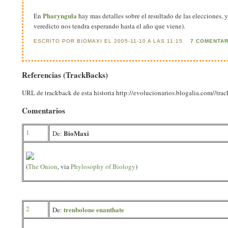
Pharyngula
En
hay mas detalles sobre el resultado de las elecciones,
veredicto nos tendra esperando hasta el año que viene).
ESCRITO POR BIOMAXI EL 2005-11-10 A LAS 11:15
7 COMENTA
Referencias (TrackBacks)
URL de trackback de esta historia http://evolucionarios.blogalia.com//tr
Comentarios
1
BioMaxi
De:
(
The Onion
, via
Phylosophy of Biology
)
2
trenbolone enanthate
De: