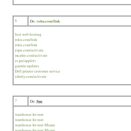
6
roku.com/link
De:
best web hosting
roku.com/link
roku.com/link
espn.com/activate
mcafee.com/activate
es.pn/appletv
garmin updates
Dell printer customer service
xfinity.com/activate
7
Sue
De:
warehouse for rent
warehouse for rent
warehouse for rent Miami
warehouse for rent Miami