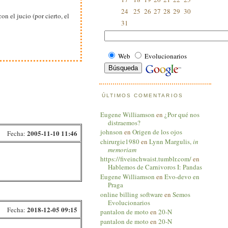
24
25
26
27
28
29
30
on el jucio (por cierto, el
31
Web
Evolucionarios
ÚLTIMOS COMENTARIOS
Eugene Williamson
en
¿Por qué nos
distraemos?
johnson
en
Origen de los ojos
2005-11-10 11:46
Fecha:
chirurgie1980
en
Lynn Margulis,
in
memoriam
https://fiveinchwaist.tumblr.com/
en
Hablemos de Carnivoros I: Pandas
Eugene Williamson
en
Evo-devo en
Praga
online billing software
en
Semos
Evolucionarios
2018-12-05 09:15
Fecha:
pantalon de moto
en
20-N
pantalon de moto
en
20-N