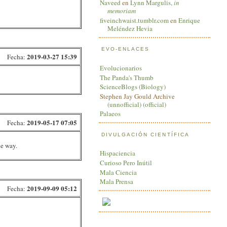
Naveed
en
Lynn Margulis,
in
memoriam
fiveinchwaist.tumblr.com
en
Enrique
Meléndez Hevia
EVO-ENLACES
2019-03-27 15:39
Fecha:
Evolucionarios
The Panda's Thumb
ScienceBlogs (Biology)
Stephen Jay Gould Archive
(unnofficial)
(official)
Palaeos
2019-05-17 07:05
Fecha:
DIVULGACIÓN CIENTÍFICA
he way.
Hispaciencia
Curioso Pero Inútil
Mala Ciencia
Mala Prensa
2019-09-09 05:12
Fecha: