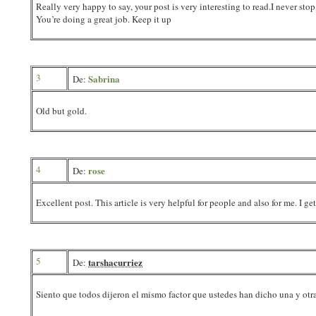
Really very happy to say, your post is very interesting to read.I never sto
You’re doing a great job. Keep it up
3
Sabrina
De:
Old but gold.
4
rose
De:
Excellent post. This article is very helpful for people and also for me. I 
5
tarshacurriez
De:
Siento que todos dijeron el mismo factor que ustedes han dicho una y otr