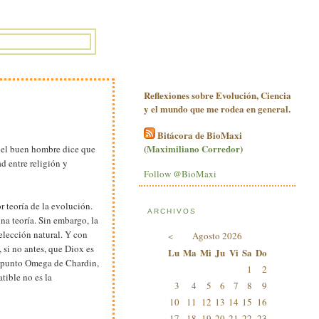
Reflexiones sobre Evolución, Ciencia
y el mundo que me rodea en general.
Bitácora de BioMaxi
(
Maximiliano Corredor
)
e el buen hombre dice que
d entre religión y
Follow @BioMaxi
r teoría de la evolución.
ARCHIVOS
na teoría. Sin embargo, la
selección natural. Y con
<
Agosto 2026
 si no antes, que Diox es
Lu
Ma
Mi
Ju
Vi
Sa
Do
el punto Omega de Chardin,
1
2
tible no es la
3
4
5
6
7
8
9
10
11
12
13
14
15
16
17
18
19
20
21
22
23