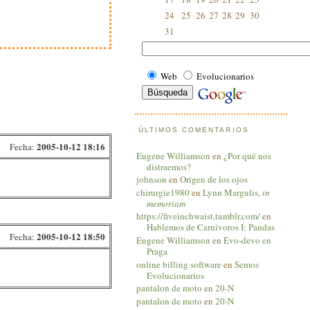
24
25
26
27
28
29
30
31
Web
Evolucionarios
ÚLTIMOS COMENTARIOS
2005-10-12 18:16
Fecha:
Eugene Williamson
en
¿Por qué nos
distraemos?
johnson
en
Origen de los ojos
chirurgie1980
en
Lynn Margulis,
in
memoriam
https://fiveinchwaist.tumblr.com/
en
Hablemos de Carnivoros I: Pandas
2005-10-12 18:50
Fecha:
Eugene Williamson
en
Evo-devo en
Praga
online billing software
en
Semos
Evolucionarios
pantalon de moto
en
20-N
pantalon de moto
en
20-N