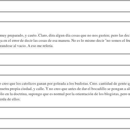
 muy preparado, y cauto. Claro, dira algun dia cosas que no nos gusten; pero las d
ga en el error de decir las cosas de esa manera. No es lo mismo decir "no somos el fr
zandose al vacio. A eso me refería.
 yo creo que los catolicos ganan por goleada a los budistas. Creo. cantidad de gente 
nuetra propia ciudad, y calle. Y no creo que antes de dar el bocadillo se pongan a al
sólo en la doctrina, supongo que es normal por la orientación de los blogistas, pero 
rda de ellos.