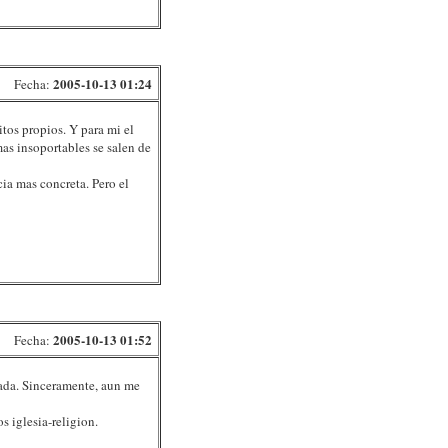
2005-10-13 01:24
Fecha:
itos propios. Y para mi el
mas insoportables se salen de
ia mas concreta. Pero el
2005-10-13 01:52
Fecha:
nada. Sinceramente, aun me
s iglesia-religion.