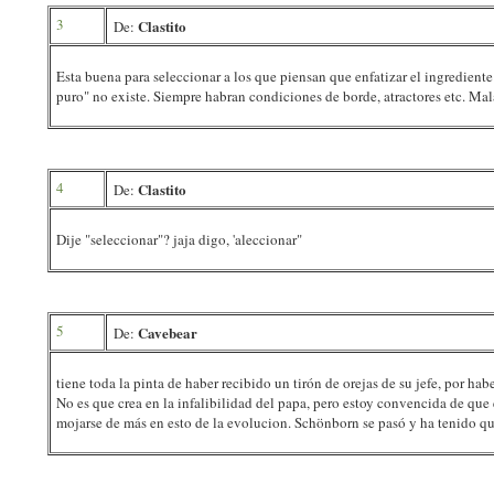
3
Clastito
De:
Esta buena para seleccionar a los que piensan que enfatizar el ingrediente 
puro" no existe. Siempre habran condiciones de borde, atractores etc. Mala 
4
Clastito
De:
Dije "seleccionar"? jaja digo, 'aleccionar"
5
Cavebear
De:
tiene toda la pinta de haber recibido un tirón de orejas de su jefe, por ha
No es que crea en la infalibilidad del papa, pero estoy convencida de 
mojarse de más en esto de la evolucion. Schönborn se pasó y ha tenido que 