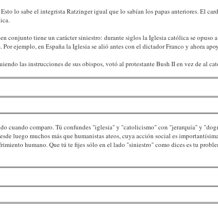
 Esto lo sabe el integrista Ratzinger igual que lo sabían los papas anteriores. El c
ica.
e en conjunto tiene un carácter siniestro: durante siglos la Iglesia católica se opus
as. Por ejemplo, en España la Iglesia se alió antes con el dictador Franco y ahora apo
uiendo las instrucciones de sus obispos, votó al protestante Bush II en vez de al cat
e todo cuando comparo. Tú confundes "iglesia" y "catolicismo" con "jerarquía" y "dog
esde luego muchos más que humanistas ateos, cuya acción social es importantísima
frimiento humano. Que tú te fijes sólo en el lado "siniestro" como dices es tu probl