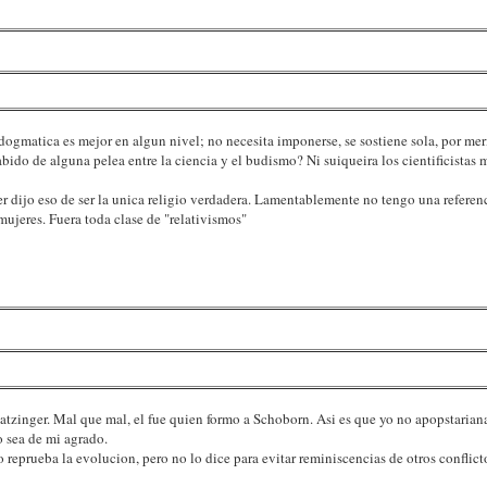
dogmatica es mejor en algun nivel; no necesita imponerse, se sostiene sola, por mer
ido de alguna pelea entre la ciencia y el budismo? Ni suiqueira los cientificistas 
 dijo eso de ser la unica religio verdadera. Lamentablemente no tengo una referenc
ujeres. Fuera toda clase de "relativismos"
atzinger. Mal que mal, el fue quien formo a Schoborn. Asi es que yo no apopstaria
o sea de mi agrado.
 reprueba la evolucion, pero no lo dice para evitar reminiscencias de otros conflicto