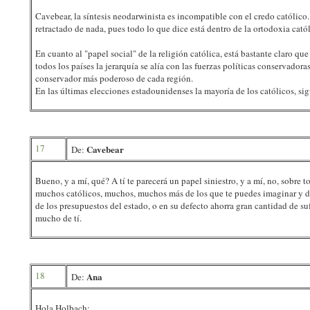
Cavebear, la síntesis neodarwinista es incompatible con el credo católico.
retractado de nada, pues todo lo que dice está dentro de la ortodoxia catól
En cuanto al "papel social" de la religión católica, está bastante claro qu
todos los países la jerarquía se alía con las fuerzas políticas conservador
conservador más poderoso de cada región.
En las últimas elecciones estadounidenses la mayoría de los católicos, sig
17
Cavebear
De:
Bueno, y a mí, qué? A tí te parecerá un papel siniestro, y a mí, no, sobr
muchos católicos, muchos, muchos más de los que te puedes imaginar y d
de los presupuestos del estado, o en su defecto ahorra gran cantidad de su
mucho de tí.
18
Ana
De:
Hola Holbach: