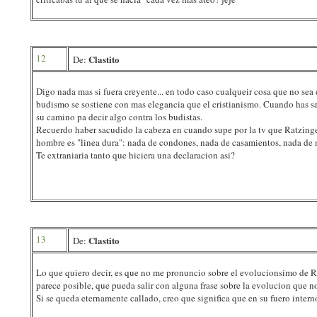
12
Clastito
De:
Digo nada mas si fuera creyente... en todo caso cualqueir cosa que no sea 
budismo se sostiene con mas elegancia que el cristianismo. Cuando has sab
su camino pa decir algo contra los budistas.
Recuerdo haber sacudido la cabeza en cuando supe por la tv que Ratzinger
hombre es "linea dura": nada de condones, nada de casamientos, nada de m
Te extraniaria tanto que hiciera una declaracion asi?
13
Clastito
De:
Lo que quiero decir, es que no me pronuncio sobre el evolucionsimo de R
parece posible, que pueda salir con alguna frase sobre la evolucion que n
Si se queda eternamente callado, creo que significa que en su fuero interno