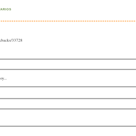
TARIOS
ackbacks/33728
oy...