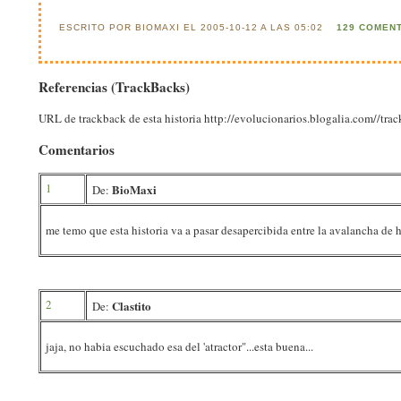
ESCRITO POR BIOMAXI EL 2005-10-12 A LAS 05:02
129 COMEN
Referencias (TrackBacks)
URL de trackback de esta historia http://evolucionarios.blogalia.com//tr
Comentarios
1
BioMaxi
De:
me temo que esta historia va a pasar desapercibida entre la avalancha de h
2
Clastito
De:
jaja, no habia escuchado esa del 'atractor"...esta buena...