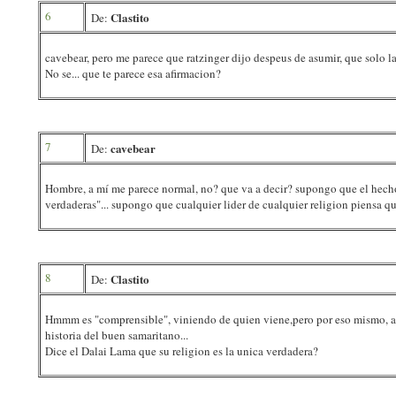
6
Clastito
De:
cavebear, pero me parece que ratzinger dijo despeus de asumir, que solo la
No se... que te parece esa afirmacion?
7
cavebear
De:
Hombre, a mí me parece normal, no? que va a decir? supongo que el hecho 
verdaderas"... supongo que cualquier lider de cualquier religion piensa que
8
Clastito
De:
Hmmm es "comprensible", viniendo de quien viene,pero por eso mismo, algo
historia del buen samaritano...
Dice el Dalai Lama que su religion es la unica verdadera?