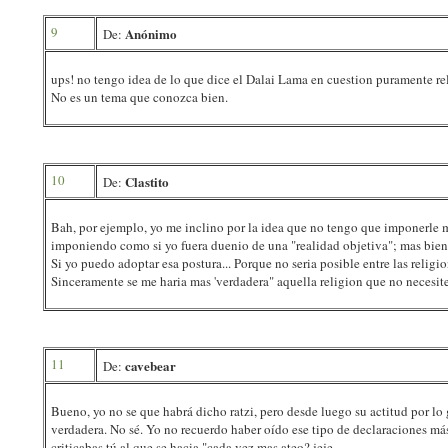
9
Anónimo
De:
ups! no tengo idea de lo que dice el Dalai Lama en cuestion puramente rel
No es un tema que conozca bien.
10
Clastito
De:
Bah, por ejemplo, yo me inclino por la idea que no tengo que imponerle mi
imponiendo como si yo fuera duenio de una "realidad objetiva"; mas bien p
Si yo puedo adoptar esa postura... Porque no seria posible entre las religi
Sinceramente se me haria mas 'verdadera" aquella religion que no necesite
11
cavebear
De:
Bueno, yo no se que habrá dicho ratzi, pero desde luego su actitud por lo
verdadera. No sé. Yo no recuerdo haber oído ese tipo de declaraciones más
criticabas tú al que se hacia "cada vez mas ateo? jeje