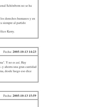
ardenal Schönborn no se ha
o a los derechos humanos y en
ya siempre al partido
ólico Kerry.
2005-10-13 14:23
Fecha:
ma". Y no es así. Hay
 -y ahorra una gran cantidad
ema, desde luego eso dice
2005-10-13 15:59
Fecha: