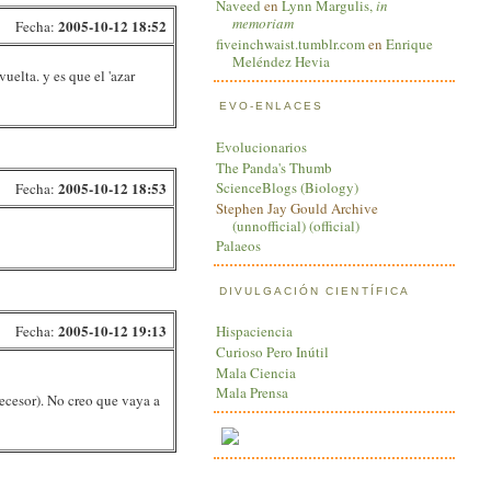
Naveed
en
Lynn Margulis,
in
memoriam
2005-10-12 18:52
Fecha:
fiveinchwaist.tumblr.com
en
Enrique
Meléndez Hevia
uelta. y es que el 'azar
EVO-ENLACES
Evolucionarios
The Panda's Thumb
ScienceBlogs (Biology)
2005-10-12 18:53
Fecha:
Stephen Jay Gould Archive
(unnofficial)
(official)
Palaeos
DIVULGACIÓN CIENTÍFICA
2005-10-12 19:13
Fecha:
Hispaciencia
Curioso Pero Inútil
Mala Ciencia
Mala Prensa
ecesor). No creo que vaya a