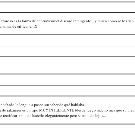
azaroso es la forma de contravenir el disenio inteligente... y miren como se los dan v
forma de criticar el DI.
ber echado la lengua a paseo sin saber de qué hablaba.
que este ratzinger es un tipo MUY INTELIGENTE (desde luego mucho más que su pred
rectificar -trata de hacerlo elegantemente pero se nota de lejos...