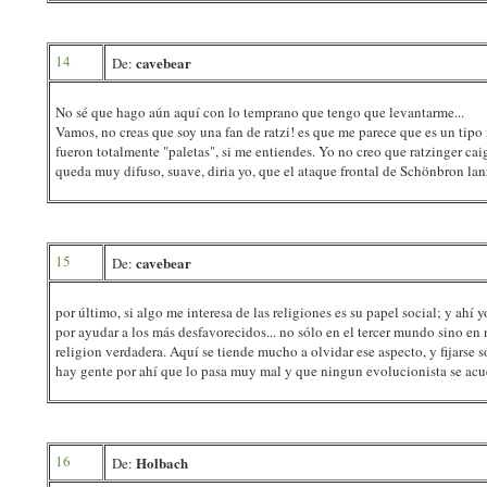
14
cavebear
De:
No sé que hago aún aquí con lo temprano que tengo que levantarme...
Vamos, no creas que soy una fan de ratzi! es que me parece que es un tipo
fueron totalmente "paletas", si me entiendes. Yo no creo que ratzinger cai
queda muy difuso, suave, diria yo, que el ataque frontal de Schönbron lan
15
cavebear
De:
por último, si algo me interesa de las religiones es su papel social; y ahí
por ayudar a los más desfavorecidos... no sólo en el tercer mundo sino en 
religion verdadera. Aquí se tiende mucho a olvidar ese aspecto, y fijarse 
hay gente por ahí que lo pasa muy mal y que ningun evolucionista se acue
16
Holbach
De: