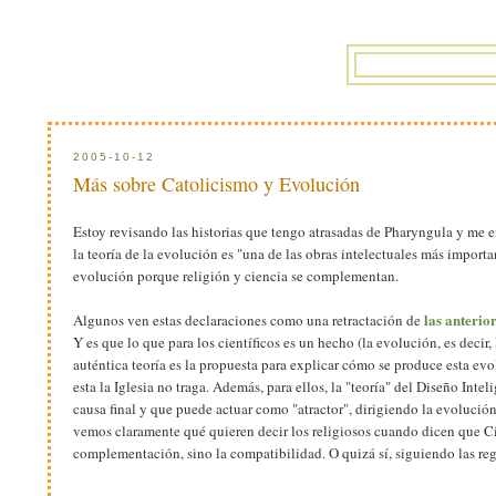
2005-10-12
Más sobre Catolicismo y Evolución
Estoy revisando las historias que tengo atrasadas de Pharyngula y me
la teoría de la evolución es "una de las obras intelectuales más import
evolución porque religión y ciencia se complementan.
las anterio
Algunos ven estas declaraciones como una retractación de
Y es que lo que para los científicos es un hecho (la evolución, es deci
auténtica teoría es la propuesta para explicar cómo se produce esta evo
esta la Iglesia no traga. Además, para ellos, la "teoría" del Diseño In
causa final y que puede actuar como "atractor", dirigiendo la evolución
vemos claramente qué quieren decir los religiosos cuando dicen que Ci
complementación, sino la compatibilidad. O quizá sí, siguiendo las reg