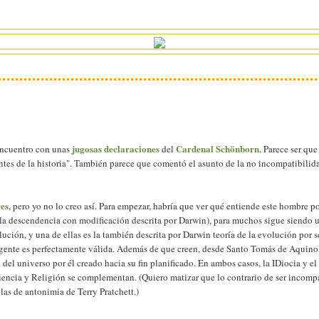
jugosas declaraciones
Cardenal Schönborn
 encuentro con unas
del
. Parece ser qu
antes de la historia". También parece que comentó el asunto de la no incompatibilida
res
, pero yo no lo creo así. Para empezar, habría que ver qué entiende este hombre po
r, la descendencia con modificación descrita por Darwin), para muchos sigue siendo u
lución, y una de ellas es la también descrita por Darwin teoría de la evolución por 
teligente es perfectamente válida. Además de que creen, desde Santo Tomás de Aquino,
 del universo por él creado hacia su fin planificado. En ambos casos, la IDiocia y 
encia y Religión se complementan. (Quiero matizar que lo contrario de ser incompa
las de antonimia de Terry Pratchett.)