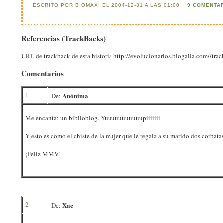
ESCRITO POR BIOMAXI EL 2004-12-31 A LAS 01:00
9 COMENTA
Referencias (TrackBacks)
URL de trackback de esta historia http://evolucionarios.blogalia.com//tr
Comentarios
1
Anónima
De:
Me encanta: un biblioblog. Yuuuuuuuuuuupiiiiiii.
Y esto es como el chiste de la mujer que le regala a su marido dos corbatas 
¡Feliz MMV!
2
Xac
De: