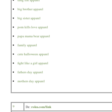
thug life apparel
big brother apparel
big sister apparel
porn kills love apparel
papa mama bear apparel
family apparel
cute halloween apparel
fight like a girl apparel
fathers day apparel
mothers day apparel
9
roku.com/link
De: