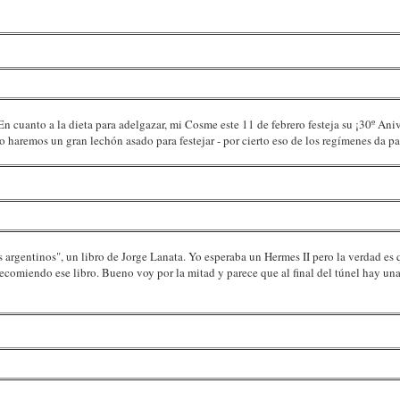
n cuanto a la dieta para adelgazar, mi Cosme este 11 de febrero festeja su ¡30º Ani
 haremos un gran lechón asado para festejar - por cierto eso de los regímenes da p
rgentinos", un libro de Jorge Lanata. Yo esperaba un Hermes II pero la verdad es q
 recomiendo ese libro. Bueno voy por la mitad y parece que al final del túnel hay un