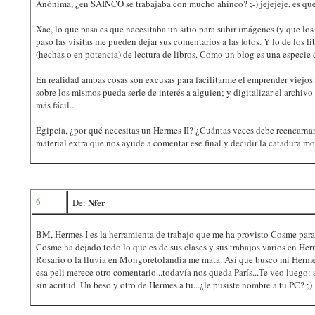
Anónima, ¿en SAINCO se trabajaba con mucho ahínco? ;-) jejejeje, es que 
Xac, lo que pasa es que necesitaba un sitio para subir imágenes (y que l
paso las visitas me pueden dejar sus comentarios a las fotos. Y lo de los l
(hechas o en potencia) de lectura de libros. Como un blog es una especie d
En realidad ambas cosas son excusas para facilitarme el emprender viejos
sobre los mismos pueda serle de interés a alguien; y digitalizar el archivo
más fácil...
Egipcia, ¿por qué necesitas un Hermes II? ¿Cuántas veces debe reencarna
material extra que nos ayude a comentar ese final y decidir la catadura mo
6
Nfer
De:
BM, Hermes I es la herramienta de trabajo que me ha provisto Cosme para 
Cosme ha dejado todo lo que es de sus clases y sus trabajos varios en Her
Rosario o la lluvia en Mongoretolandia me mata. Así que busco mi Hermes 
esa peli merece otro comentario...todavía nos queda París...Te veo luego: 
sin acritud. Un beso y otro de Hermes a tu...¿le pusiste nombre a tu PC? ;)