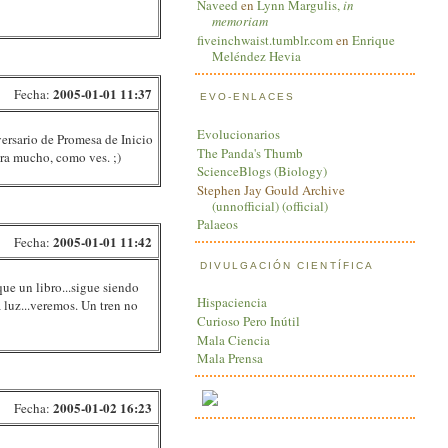
Naveed
en
Lynn Margulis,
in
memoriam
fiveinchwaist.tumblr.com
en
Enrique
Meléndez Hevia
2005-01-01 11:37
Fecha:
EVO-ENLACES
Evolucionarios
versario de Promesa de Inicio
The Panda's Thumb
ara mucho, como ves. ;)
ScienceBlogs (Biology)
Stephen Jay Gould Archive
(unnofficial)
(official)
Palaeos
2005-01-01 11:42
Fecha:
DIVULGACIÓN CIENTÍFICA
ue un libro...sigue siendo
Hispaciencia
a luz...veremos. Un tren no
Curioso Pero Inútil
Mala Ciencia
Mala Prensa
2005-01-02 16:23
Fecha: