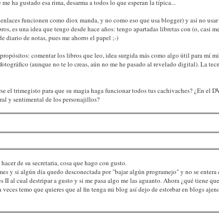
me ha gustado esa rima, desarma a todos lo que esperan la típica...
os enlaces funcionen como diox manda, y no como eso que usa blogger) y así no usar 
ibros, es una idea que tengo desde hace años: tengo apartadas libretas con (o, casi me
e diario de notas, pues me ahorro el papel ;-)
 propósitos: comentar los libros que leo, idea surgida más como algo útil para mí
 fotográfico (aunque no te lo creas, aún no me he pasado al revelado digital). La tec
rse el trimegisto para que su magia haga funcionar todos tus cachivaches? ¿En el 
ral y sentimental de los personajillos?
hacer de su secretaria, cosa que hago con gusto.
mes y si algún día quedo desconectada por "bajar algún programejo" y no se entera e
II al cual destripar a gusto y si me pasa algo me las aguanto. Ahora ¿qué tiene que
a veces temo que quieres que al fin tenga mi blog así dejo de estorbar en blogs ajeno