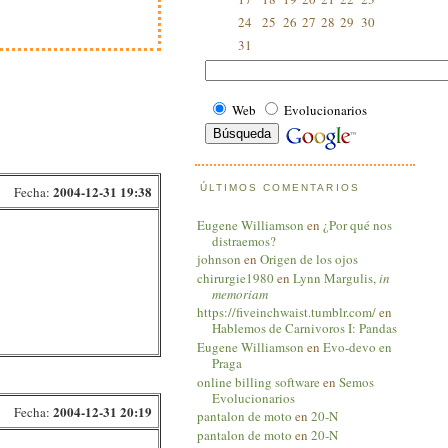
24
25
26
27
28
29
30
31
Web
Evolucionarios
ÚLTIMOS COMENTARIOS
2004-12-31 19:38
Fecha:
Eugene Williamson
en
¿Por qué nos
distraemos?
johnson
en
Origen de los ojos
chirurgie1980
en
Lynn Margulis,
in
memoriam
https://fiveinchwaist.tumblr.com/
en
Hablemos de Carnivoros I: Pandas
Eugene Williamson
en
Evo-devo en
Praga
online billing software
en
Semos
Evolucionarios
2004-12-31 20:19
Fecha:
pantalon de moto
en
20-N
pantalon de moto
en
20-N