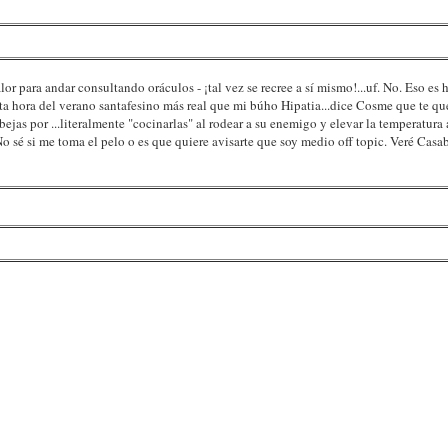
or para andar consultando oráculos - ¡tal vez se recree a sí mismo!...uf. No. Eso es h
sta hora del verano santafesino más real que mi búho Hipatia...dice Cosme que te qu
ejas por ...literalmente "cocinarlas" al rodear a su enemigo y elevar la temperatura 
No sé si me toma el pelo o es que quiere avisarte que soy medio off topic. Veré Casa