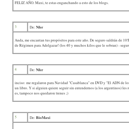
FELIZ AÑO. Maxi, te estas enganchando a esto de los blogs.
3
Nfer
De:
Anda, me encantan tus propósitos para este año. De seguro saldrán de 10!E
de Régimen para Adelgazar! (los 40 y muchos kilos que le sobran) - seguro
4
Nfer
De:
inciso: me regalaron para Navidad "Casablanca" en DVD y "El ADN de los a
un libro. Y si alguien quiere seguir sin entendernos (a los argentinos) les
es, tampoco nos quedaron trenes ;)
5
BioMaxi
De: