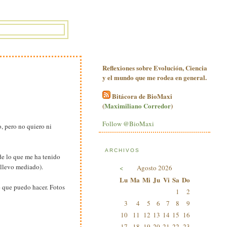
Reflexiones sobre Evolución, Ciencia
y el mundo que me rodea en general.
Bitácora de BioMaxi
(
Maximiliano Corredor
)
Follow @BioMaxi
 pero no quiero ni
ARCHIVOS
de lo que me ha tenido
 llevo mediado).
<
Agosto 2026
Lu
Ma
Mi
Ju
Vi
Sa
Do
é que puedo hacer. Fotos
1
2
3
4
5
6
7
8
9
10
11
12
13
14
15
16
17
18
19
20
21
22
23