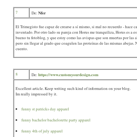
7
Nfer
De:
El Trimegisto fue capaz de crearse a sí mismo, si mal no recuerdo - hace cal
inventado. Por otro lado su pareja con Horus me tranquiliza, Horus es a e
bueno tu fotoblog, y que estoy como las avispas que son muertas por las ab
pero sin llegar al grado que coagulen las proteínas de las mismas abejas. 
cuento.
8
https://www.customyourdesign.com
De:
Excellent article. Keep writing such kind of information on your blog.
Im really impressed by it.
funny st patricks day apparel
funny bachelor bachelorette party apparel
funny 4th of july apparel