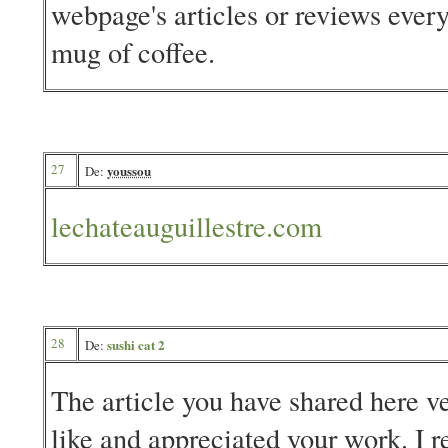
webpage's articles or reviews ever
mug of coffee.
27
youssou
De:
lechateauguillestre.com
28
sushi cat 2
De:
The article you have shared here v
like and appreciated your work. I 