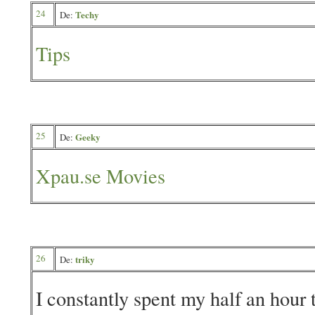
24
Techy
De:
Tips
25
Geeky
De:
Xpau.se Movies
26
triky
De:
I constantly spent my half an hour t