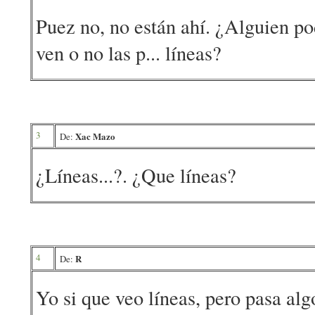
Puez no, no están ahí. ¿Alguien po
ven o no las p... líneas?
3
Xac Mazo
De:
¿Líneas...?. ¿Que líneas?
4
R
De:
Yo si que veo líneas, pero pasa alg